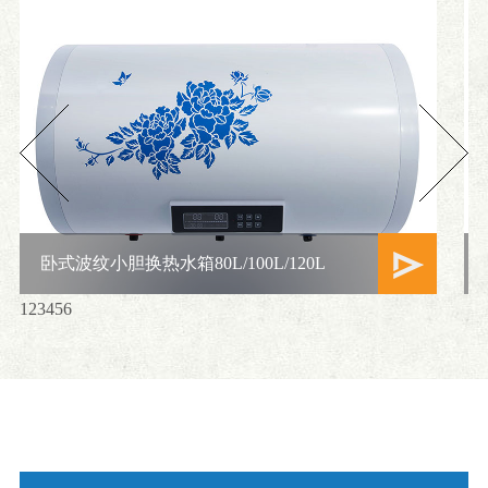
卧式波纹小胆换热水箱80L/100L/120L
1
2
3
4
5
6